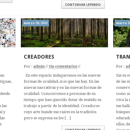
CONTINUAR LEYENDO
marzo 20, 2012
marzo 20
CREADORES
TRAN
Por :
admin
//
Sin comentarios
//
Por :
a
ran
En este espacio indagaremos en las nuevas
Sin su 
tiguas,
formas de oralidad, si es que las hay. En las
de las 
nuevas narrativas y en las nuevas formas de
conserv
 desde
oralidad. Conoceremos a personas de su
como aq
tiempo que han querido dotar de sentido su
viva la
 las
trabajo a partir de la identidad. Creadores
sus hal
al y
cuyo arte hunde sus raíces en la tradición
búsqued
las
pero se expresa en los […]
educado
s
ellos, 