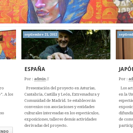
septiembre 21, 2012
septiemb
ESPAÑA
JAPÓ
Por :
admin
//
Por :
a
tro
Presentación del proyecto en Asturias,
Los act
”. A los
Cantabria, Castilla y León, Extremadura y
en la U
Comunidad de Madrid. Se establecerán
espectác
convenios con asociaciones y entidades
exposic
oso
culturales interesadas en los espectáculos,
difundir
exposiciones, talleres demás actividades
de comu
derivadas del proyecto.
partici
YENDO