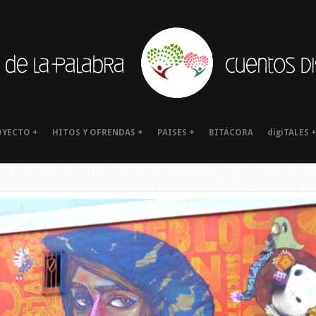
OYECTO
+
HITOS Y OFRENDAS
+
PAISES
+
BITÁCORA
digiTALES