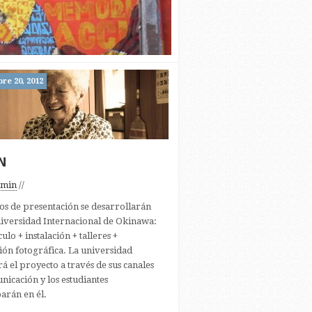
re 20, 2012
N
dmin
//
os de presentación se desarrollarán
niversidad Internacional de Okinawa:
ulo + instalación + talleres +
ión fotográfica. La universidad
á el proyecto a través de sus canales
nicación y los estudiantes
parán en él.