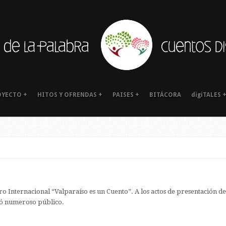
OYECTO
+
HITOS Y OFRENDAS
+
PAISES
+
BITÁCORA
digiTALES
o Internacional “Valparaíso es un Cuento”. A los actos de presentación del
tió numeroso público.