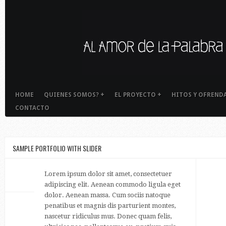
HOME
QUIENES SOMOS?
+
EL PROYECTO
+
HITOS Y OFREND
CONTACTO
SAMPLE PORTFOLIO WITH SLIDER
Lorem ipsum dolor sit amet, consectetuer
adipiscing elit. Aenean commodo ligula eget
dolor. Aenean massa. Cum sociis natoque
penatibus et magnis dis parturient montes,
nascetur ridiculus mus. Donec quam felis,